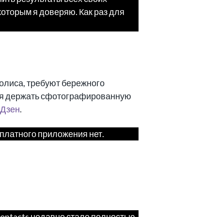
которым я доверяю. Как раз для
полиса, требуют бережного
тся держать сфотографированную
Дзен
.
сплатного приложения нет.
 Contacts недавно стало полностью