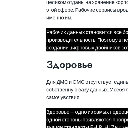
целиком отданы на хранение корпо
этой сфере. Рабочие сервисы врод
именно им.
Рабочих данных становится все б
производительность. Поэтому в п
создании цифровых двойников со
Здоровье
Для ДМС и ОМС отсутствует единый
собственную базу данных. У себя 
самочувствия.
Здоровье — одно из самых недооц
одной стороны появляются проприе
вышли стандарты FHIR, HL7 и ope