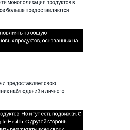
очти монополизация продуктов в
 все больше предоставляются
о повлиять на общую
новых продуктов, основанных на
е и предоставляет свою
вник наблюдений и личного
уктов. Но и тут есть подвижки. С
le Health. С другой стороны
ить результаты всех своих