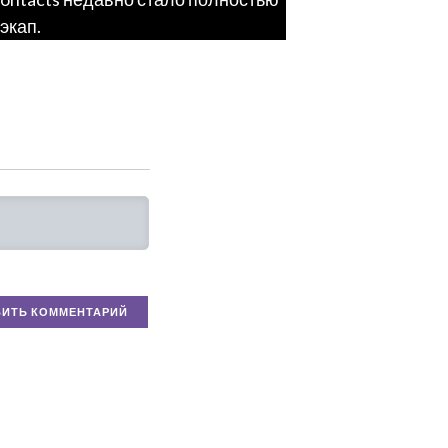
экап.