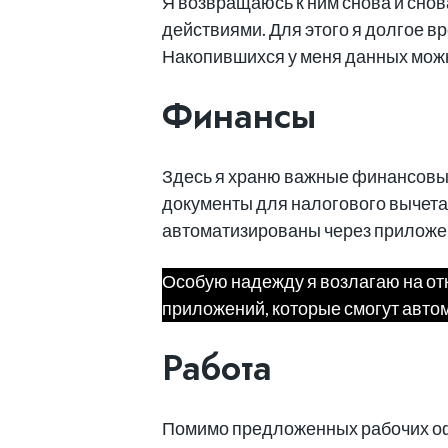
Я возвращаюсь к ним снова и сно
действиями. Для этого я долгое 
Накопившихся у меня данных можно
Финансы
Здесь я храню важные финансовые 
документы для налогового вычета.
автоматизированы через приложе
Особую надежду я возлагаю на отк
приложений, которые смогут автом
Работа
Помимо предложенных рабочих 