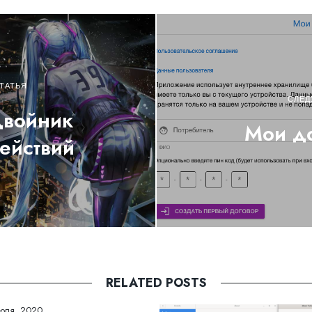
ТАТЬЯ
СЛЕД
двойник
Мои до
ействий
RELATED POSTS
юля, 2020