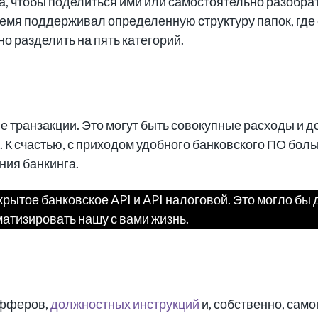
ва, чтобы поделиться ими или самостоятельно разобра
время поддерживал определенную структуру папок, гд
 разделить на пять категорий.
транзакции. Это могут быть совокупные расходы и до
 К счастью, с приходом удобного банковского ПО бол
ния банкинга.
рытое банковское API и API налоговой. Это могло бы 
атизировать нашу с вами жизнь.
офферов,
должностных инструкций
и, собственно, сам