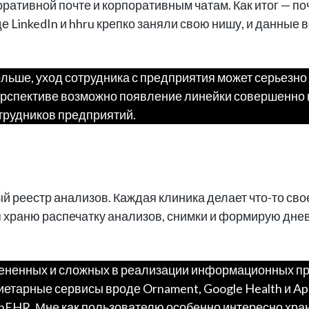
ративной почте и корпоративным чатам. Как итог — п
е LinkedIn и hhru крепко заняли свою нишу, и данные
ольше, уход сотрудника с предприятия может серьезн
ерспективе возможно появление линейки совершенно 
трудников предприятий.
 реестр анализов. Каждая клиника делает что-то сво
я храню распечатку анализов, снимки и формирую дне
ененных и сложных в реализации информационных прод
тарные сервисы вроде Ornament, Google Health и App
nEHR. Мне как пользователю особенно интересно хран