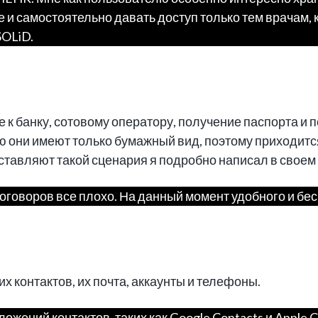
 и самостоятельно давать доступ только тем врачам, 
SOLiD.
е к банку, сотовому оператору, получение паспорта и 
ю они имеют только бумажный вид, поэтому приходи
оставляют такой сценария я подробно написал в своем
договоров все плохо. На данный момент удобного и бе
х контактов, их почта, аккаунты и телефоны.
ожений контактов, таких как Google Contacts и Apple