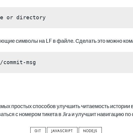
e or directory
яющие символы на LF в файле. Сделать это можно ком
/commit-msg
амых простых способов улучшить читаемость истории 
ться с номером тикета в Jira и улучшит навигацию по 
GIT
JAVASCRIPT
NODEJS