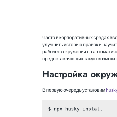
Часто в корпоративных средах вв
улучшить историю правок и научит
рабочего окружения на автоматиче
предоставляющих такую возможнос
Настройка окру
В первую очередь установим
husk
$ npx husky install