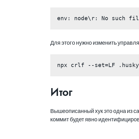
env: node\r: No such fil
Для этого нужно изменить управл
npx crlf --set=LF .husky
Итог
Вышеописанный хук это одна из с
коммит будет явно идентифицирова