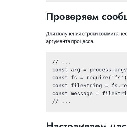
Проверяем сооб
Для получения строки коммита нео
аргумента процесса.
// ...

const arg = process.argv
const fs = require('fs')
const fileString = fs.re
const message = fileStri
// ...
Настраиваем мас