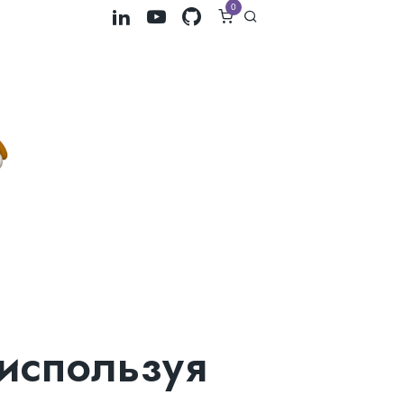
0
 используя