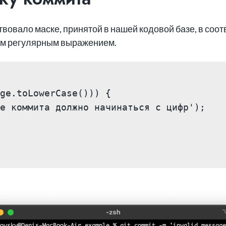
вовало маске, принятой в нашей кодовой базе, в соот
тым регулярным выражением.
ge.toLowerCase())) {
