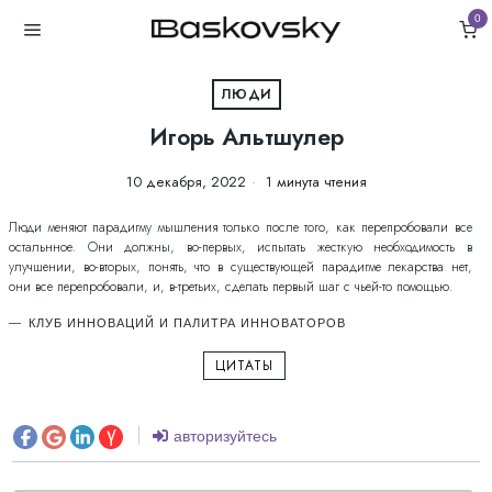
0
ЛЮДИ
Игорь Альтшулер
10 декабря, 2022
1 минута чтения
Люди меняют парадигму мышления только после того, как перепробовали все
остальнное. Они должны, во-первых, испытать жесткую необходимость в
улучшении, во-вторых, понять, что в существующей парадигме лекарства нет,
они все перепробовали, и, в-третьих, сделать первый шаг с чьей-то помощью.
КЛУБ ИННОВАЦИЙ И ПАЛИТРА ИННОВАТОРОВ
ЦИТАТЫ
авторизуйтесь