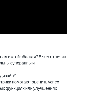
ал в этой области? В чем отличие
альны супераппы и
 дизайн?
етрики помогают оценить успех
вых функциях или улучшениях