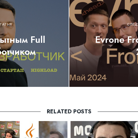
ТАТЬЯ
СЛЕД
ытным Full
Evrone F
ботчиком
RELATED POSTS