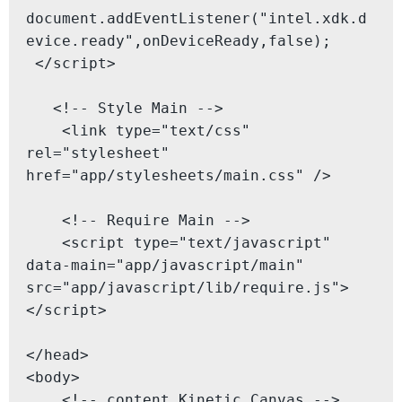
document.addEventListener("intel.xdk.d
evice.ready",onDeviceReady,false);

 </script>

   <!-- Style Main -->

    <link type="text/css" 
rel="stylesheet"  
href="app/stylesheets/main.css" />

    <!-- Require Main -->

    <script type="text/javascript"  
data-main="app/javascript/main" 
src="app/javascript/lib/require.js">
</script>

</head>

<body>

    <!-- content Kinetic Canvas -->
