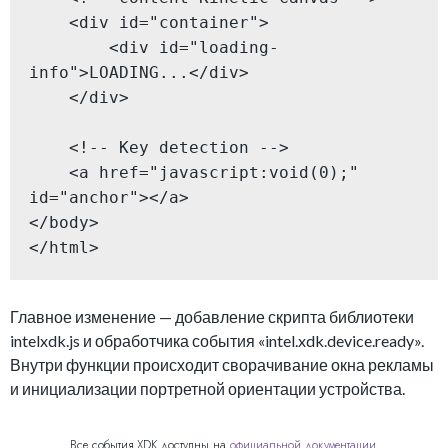
    <div id="container">

        <div id="loading-
info">LOADING...</div>

    </div>

    <!-- Key detection -->

    <a href="javascript:void(0);" 
id="anchor"></a>

</body>

</html>
Главное изменение — добавление скрипта библиотеки
intelxdk.js и обработчика события «intel.xdk.device.ready».
Внутри функции происходит сворачивание окна рекламы
и инициализации портретной ориентации устройства.
Все события XDK доступны на
официальной документации
.