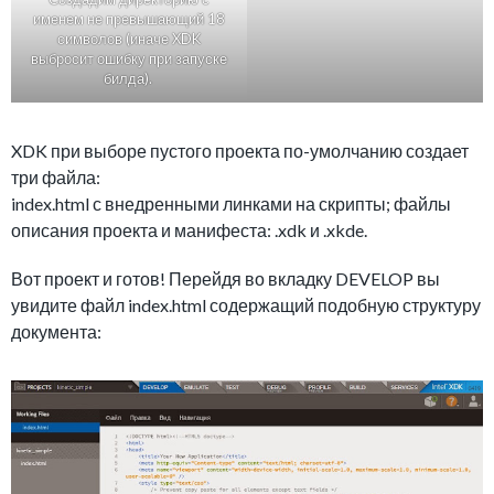
именем не превышающий 18
символов (иначе XDK
выбросит ошибку при запуске
билда).
XDK при выборе пустого проекта по-умолчанию создает
три файла:
index.html с внедренными линками на скрипты; файлы
описания проекта и манифеста: .xdk и .xkde.
Вот проект и готов! Перейдя во вкладку DEVELOP вы
увидите файл index.html содержащий подобную структуру
документа: