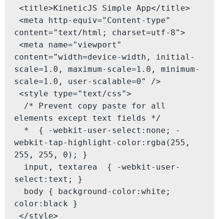
 <title>KineticJS Simple App</title>

 <meta http-equiv="Content-type" 
content="text/html; charset=utf-8">

 <meta name="viewport" 
content="width=device-width, initial-
scale=1.0, maximum-scale=1.0, minimum-
scale=1.0, user-scalable=0" />

 <style type="text/css">

  /* Prevent copy paste for all 
elements except text fields */

  *  { -webkit-user-select:none; -
webkit-tap-highlight-color:rgba(255, 
255, 255, 0); }

  input, textarea  { -webkit-user-
select:text; }

  body { background-color:white; 
color:black }

 </style>
