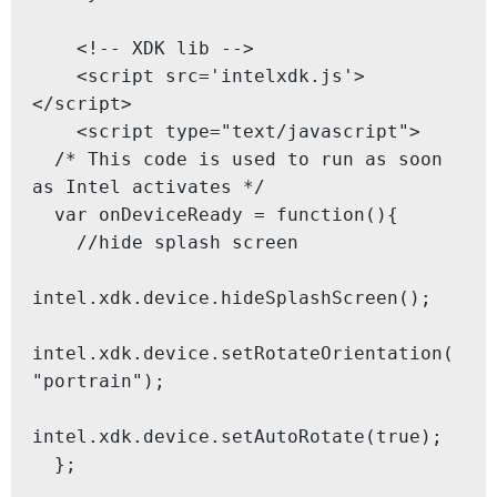
    <!-- XDK lib -->

    <script src='intelxdk.js'>
</script>

    <script type="text/javascript">

  /* This code is used to run as soon 
as Intel activates */

  var onDeviceReady = function(){

    //hide splash screen

intel.xdk.device.hideSplashScreen();

intel.xdk.device.setRotateOrientation(
"portrain");

intel.xdk.device.setAutoRotate(true);

  };
