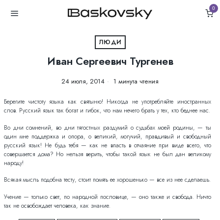
0
ЛЮДИ
Иван Сергеевич Тургенев
24 июля, 2014
1 минута чтения
Берегите чистоту языка как святыню! Никогда не употребляйте иностранных
слов. Русский язык так богат и гибок, что нам нечего брать у тех, кто беднее нас.
Во дни сомнений, во дни тягостных раздумий о судьбах моей родины, — ты
один мне поддержка и опора, о великий, могучий, правдивый и свободный
русский язык! Не будь тебя — как не впасть в отчаяние при виде всего, что
совершается дома? Но нельзя верить, чтобы такой язык не был дан великому
народу!
Всякая мысль подобна тесту, стоит помять ее хорошенько — все из нее сделаешь.
Учение — только свет, по народной пословице, — оно также и свобода. Ничто
так не освобождает человека, как знание.