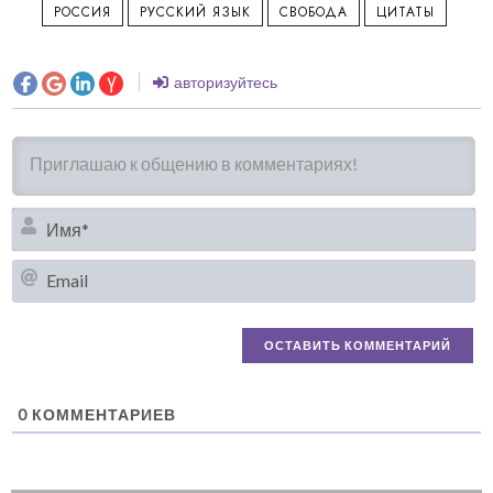
РОССИЯ
РУССКИЙ ЯЗЫК
СВОБОДА
ЦИТАТЫ
авторизуйтесь
И
Em
0
КОММЕНТАРИЕВ