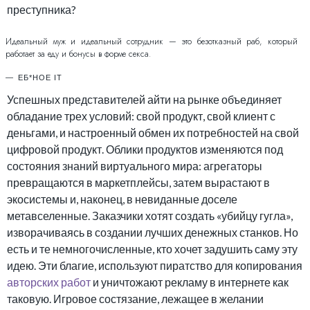
преступника?
Идеальный муж и идеальный сотрудник — это безотказный раб, который
работает за еду и бонусы в форме секса.
ЕБ*НОЕ IT
Успешных представителей айти на рынке объединяет
обладание трех условий: свой продукт, свой клиент с
деньгами, и настроенный обмен их потребностей на свой
цифровой продукт. Облики продуктов изменяются под
состояния знаний виртуального мира: агрегаторы
превращаются в маркетплейсы, затем вырастают в
экосистемы и, наконец, в невиданные доселе
метавселенные. Заказчики хотят создать «убийцу гугла»,
изворачиваясь в создании лучших денежных станков. Но
есть и те немногочисленные, кто хочет задушить саму эту
идею. Эти благие, используют пиратство для копирования
авторских работ
и уничтожают рекламу в интернете как
таковую. Игровое состязание, лежащее в желании