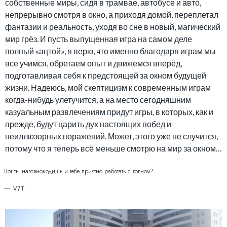
собственные миры, сидя в трамвае, автобусе и авто,
непрерывно смотря в окно, а приходя домой, переплетал
фантазии и реальность, уходя во сне в новый, магический
мир грёз. И пусть выпущенная игра на самом деле
полный «ацтой», я верю, что именно благодаря играм мы
все учимся, обретаем опыт и движемся вперёд,
подготавливая себя к предстоящей за окном будущей
жизни. Надеюсь, мой скептицизм к современным играм
когда-нибудь улетучится, а на место сегодняшним
казуальным развлечениям придут игры, в которых, как и
прежде, будут царить дух настоящих побед и
неиллюзорных поражений. Может, этого уже не случится,
потому что я теперь всё меньше смотрю на мир за окном…
Вот ты наговнокодишь и тебе приятно работать с говном?
V7T