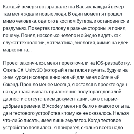
Каждый вечер я возвращался на Ваську, каждый вечер
там меня ждали новые люди. В один момент я прошел
мимо человека, одетого в костюм бутера, и остановился в
раздумьях. Повертев голову в разные стороны, я понял,
почему. Понял, насколько нелепо и обидно видеть как
служат технологии, математика, биология, химия на идеи
маркетинга…
Проект закончился, меня переключили на iOS-разработку.
Опять C#, Unity3D (который я пытался изучать, будучи на
3-ем курсе) и совершенно новый для меня облачный
бэкэнд. Прошло менее месяца, я остался в проекте один
на один заканчивать приложение полуторагодовалой
давности с отсутствием документации, как в старые-
добрые времена. В Xcode у меня не было никакого опыта,
да и тестового устройства к тому же не оказалось. Нельзя
что-либо писать, имея лишь эмулятор. Когда тестовое
устройство появилось, я прифигел, сколько всего надо