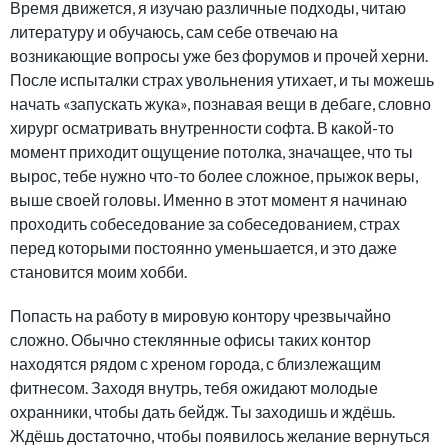
Время движется, я изучаю различные подходы, читаю
литературу и обучаюсь, сам себе отвечаю на
возникающие вопросы уже без форумов и прочей херни.
После испыталки страх увольнения утихает, и ты можешь
начать «запускать жука», познавая вещи в дебаге, словно
хирург осматривать внутренности софта. В какой-то
момент приходит ощущение потолка, значащее, что ты
вырос, тебе нужно что-то более сложное, прыжок веры,
выше своей головы. Именно в этот момент я начинаю
проходить собеседование за собеседованием, страх
перед которыми постоянно уменьшается, и это даже
становится моим хобби.
Попасть на работу в мировую контору чрезвычайно
сложно. Обычно стеклянные офисы таких контор
находятся рядом с хреном города, с близлежащим
фитнесом. Заходя внутрь, тебя ожидают молодые
охранники, чтобы дать бейдж. Ты заходишь и ждёшь.
Ждёшь достаточно, чтобы появилось желание вернуться