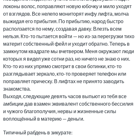
локоны волос, поправляют новую юбочку и мило уходят
от взглядов. Все нелепо мониторят инфу лифта, молча
выжидая его прибытия. По прибытию, народ быстро
расползается по нему, создавая давку. Влезть всем
нельзя. Кто-то пытается войти — но из-за перегрузки тихо
материт собственный фейл и уходит обратно. Теперь в
замкнутом квадрате мы вчетвером. Меня окружают люди
которых я видел уже сотни раз, но ничего не знаю о них.
Кто-то из них упрямо смотрит в свои ботинки, кто-то
разглядывает зеркало, кто-то проверяет телефон или
поправляет прическу. В лифтах не принято заводить
знакомства.
Выходя, следующие девять часов выпьют из тебя все
амбиции дав взамен эквивалент собственного бессилия
и чужого благополучия, нервы и жизненные силы
воплощённый в материю — деньги.
Типичный рабдень в зикурате: