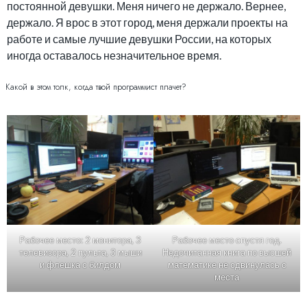
постоянной девушки. Меня ничего не держало. Вернее,
держало. Я врос в этот город, меня держали проекты на
работе и самые лучшие девушки России, на которых
иногда оставалось незначительное время.
Какой в этом толк, когда твой программист плачет?
Рабочее место спустя год.
Рабочее место: 2 монитора, 3
Недочитанная книга по высшей
телевизора, 2 пульта, 3 мыши
математике не сдвинулась с
и флешка с билдом
места