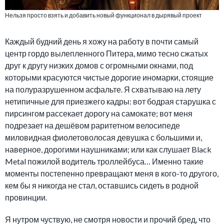
Нельзя просто взять и добавить новый функционал в дырявый проект
Каждый будний день я хожу на работу в почти самый
центр гордо вылепленного Питера, мимо тесно сжатых
друг к другу низких домов с огромными окнами, под
которыми красуются чистые дорогие иномарки, стоящие
на полуразрушенном асфальте. Я схватываю на лету
нетипичные для приезжего кадры: вот бодрая старушка с
пирсингом рассекает дорогу на самокате; вот меня
подрезает на дешёвом раритетном велосипеде
миловидная фиолетоволосая девушка с большими и,
наверное, дорогими наушниками; или как слушает Black
Metal пожилой водитель троллейбуса… Именно такие
моменты постепенно превращают меня в кого-то другого,
кем бы я никогда не стал, оставшись сидеть в родной
провинции.
Я нутром чуствую, не смотря новости и прочий бред, что