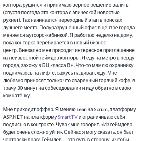
контора рушится и принимаю верное решение валить
(спустя полгода эта контора с эпической новостью
рухнет). Так начинается переходный этап в поисках
лучшего места. Полуразрушенный офис в центре города
меняется аутсорс-кабинкой. Я работаю неделю на дому,
пока конторка перебирается в новый бизнес
центр. Внезапно мне приходит интересное приглашение
из неизвестной геймдев конторы. Я еду на метро в перду
города, захожу в БЦ класса В+. Что-то мямлю охраннику,
поднимаюсь на лифте, сажусь на диван, жду. Мне
любезно приносят только что сваренный горячий кофе, я
трачу 30 минут на собеседовании и иду обратно в свою
комнатёнку.
Мне приходит оффер. Я меняю Lean на Scrum, платформу
ASP.NET на платформу
SmartTV
и ограничиваю себя
подписью в контракте. Чувак мне говорит: «Из геймдева
будет очень сложно уйти». Сейчас я могу сказать, он был
чертовски прав! Геймдев — это путь в сторону, и чтобы