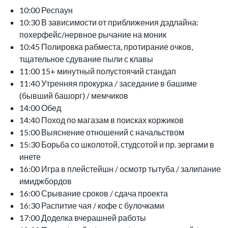
10:00 Респаун
10:30 В зависимости от приближения дэдлайна:
похерфейс/нервное рычание на моник
10:45 Полировка рабместа, протирание очков,
тщательное сдувание пыли с клавы
11:00 15+ минутный полустоячий стандап
11:40 Утренняя прокурка / заседание в башиме
(бывший башорг) / мемчиков
14:00 Обед
14:40 Поход по магазам в поисках коржиков
15:00 Выяснение отношений с начальством
15:30 Борьба со школотой, студсотой и пр. зергами в
инете
16:00 Игра в плейстейшн / осмотр тытуба / залипание
имиджбордов
16:00 Срывание сроков / сдача проекта
16:30 Распитие чая / кофе с булочками
17:00 Доделка вчерашней работы