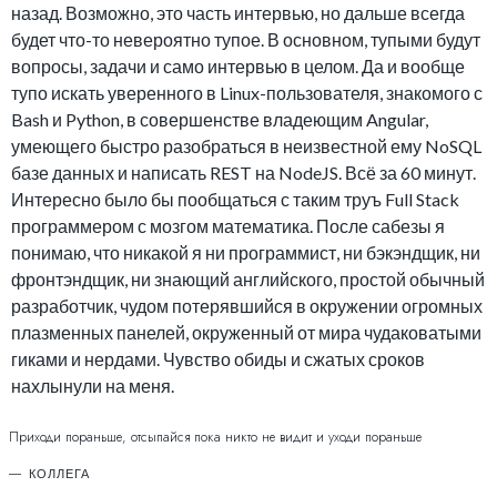
назад. Возможно, это часть интервью, но дальше всегда
будет что-то невероятно тупое. В основном, тупыми будут
вопросы, задачи и само интервью в целом. Да и вообще
тупо искать уверенного в Linux-пользователя, знакомого с
Bash и Python, в совершенстве владеющим Angular,
умеющего быстро разобраться в неизвестной ему NoSQL
базе данных и написать REST на NodeJS. Всё за 60 минут.
Интересно было бы пообщаться с таким труъ Full Stack
программером с мозгом математика. После сабезы я
понимаю, что никакой я ни программист, ни бэкэндщик, ни
фронтэндщик, ни знающий английского, простой обычный
разработчик, чудом потерявшийся в окружении огромных
плазменных панелей, окруженный от мира чудаковатыми
гиками и нердами. Чувство обиды и сжатых сроков
нахлынули на меня.
Приходи пораньше, отсыпайся пока никто не видит и уходи пораньше
КОЛЛЕГА