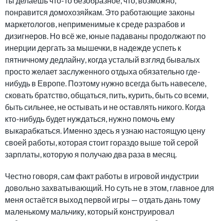
ты делаешь что-то безобразное, что, возможно,
понравится домохозяйкам. Это работающие законы
маркетологов, неприменимые к среде разрабов и
дизигнеров. Но всё же, юные падаваны продолжают по
инерции дергать за мышечки, в надежде успеть к
пятничному дедлайну, когда усталый взгляд бывалых
просто желает заслуженного отдыха обязательно где-
нибудь в Европе. Поэтому нужно всегда быть навеселе,
сковать братство, общаться, пить, курить, быть со всеми,
быть сильнее, не остывать и не оставлять никого. Когда
кто-нибудь будет нуждаться, нужно помочь ему
выкарабкаться. Именно здесь я узнаю настоящую цену
своей работы, которая стоит гораздо выше той серой
зарплаты, которую я получаю два раза в месяц.
Честно говоря, сам факт работы в игровой индустрии
довольно захватывающий. Но суть не в этом, главное для
меня остаётся выход первой игры — отдать дань тому
маленькому мальчику, который конструировал