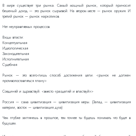
В мире существует три рынка. Самый мощный рынок, который приносит
бешеный доход — это рынок сырьевой. На втором месте — рынок оружия. И
третий рынок — рынок наркотиков.
Нет неуправляемых процессов.
Виды власти:
Концептуальная
Идеологическая
Законодательная
Исполнительная
Судебная
Рынок — это всего-лишь способ достижения цели. <рынок не должен
противопоставляться плану>
Соединяй и здравствуй. <вместо «разделяй и властвуй»>
Россия — сама цивилизация — цивилизация меры. (Запад — цивилизация
материи, восток — цивилизация духа)
Чем глубже заглянешь в прошлое, тем точнее ты будешь понимать что будет в
будущем.