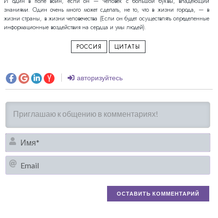
И один в поле воин, если он — Человек с большой буквы, владеющий
знаниями. Один очень много может сделать, не то, что в жизни города, — в
жизни страны, в жизни человечества (Если он будет осуществлять определенные
информационные воздействия на сердца и умы людей).
РОССИЯ
ЦИТАТЫ
авторизуйтесь
И
Em