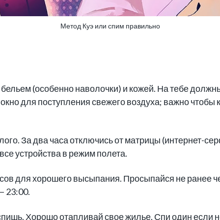
Метод Куэ или спим правильно
 бельем (особенно наволочки) и кожей. На тебе должн
 окно для поступления свежего воздуха; важно чтобы
лого. За два часа отключись от матрицы (интернет-сер
все устройства в режим полета.
асов для хорошего высыпания. Просыпайся не ранее че
 23:00.
спишь. Хорошо отапливай свое жилье.
Спи один
если н