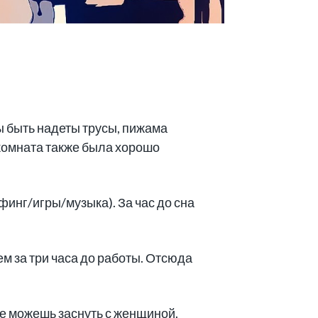
ы быть надеты трусы, пижама
 комната также была хорошо
финг/игры/музыка). За час до сна
м за три часа до работы. Отсюда
е можешь заснуть с женщиной.