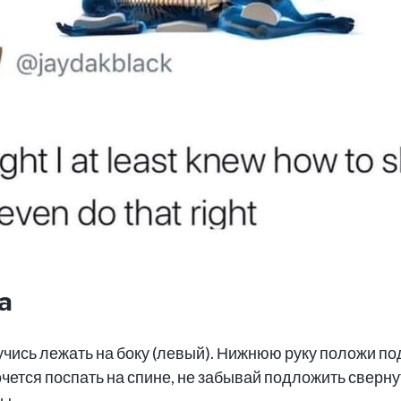
а
учись лежать на боку (левый). Нижнюю руку положи под
ется поспать на спине, не забывай подложить сверну