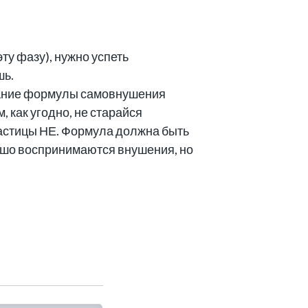
ту фазу), нужно успеть
шь.
ржание формулы самовнушения
 как угодно, не старайся
частицы НЕ. Формула должна быть
рошо воспринимаются внушения, но