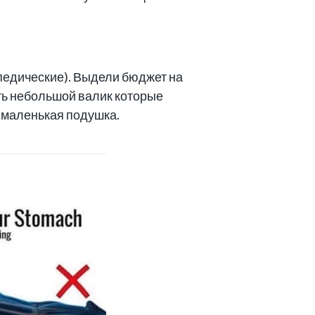
опедические). Выдели бюджет на
ить небольшой валик которые
ь маленькая подушка.