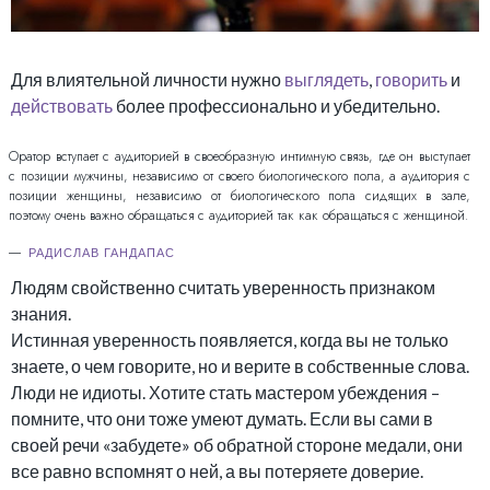
Для влиятельной личности нужно
выглядеть
,
говорить
и
действовать
более профессионально и убедительно.
Оратор вступает с аудиторией в своеобразную интимную связь, где он выступает
с позиции мужчины, независимо от своего биологического пола, а аудитория с
позиции женщины, независимо от биологического пола сидящих в зале,
поэтому очень важно обращаться с аудиторией так как обращаться с женщиной.
РАДИСЛАВ ГАНДАПАС
Людям свойственно считать уверенность признаком
знания.
Истинная уверенность появляется, когда вы не только
знаете, о чем говорите, но и верите в собственные слова.
Люди не идиоты. Хотите стать мастером убеждения –
помните, что они тоже умеют думать. Если вы сами в
своей речи «забудете» об обратной стороне медали, они
все равно вспомнят о ней, а вы потеряете доверие.