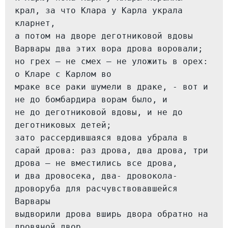
крал, за что Клара у Карла украла 
кларнет,
а потом на дворе деготниковой вдовы 
Варвары два этих вора дрова воровали;
но грех — не смех — не уложить в орех: 
о Кларе с Карлом во
мраке все раки шумели в драке, - вот и 
не до бомбардира ворам было, и
не до деготниковой вдовы, и не до 
деготниковых детей;
зато рассердившаяся вдова убрала в 
сарай дрова: раз дрова, два дрова, три 
дрова — не вместились все дрова,
и два дровосека, два- дровокола- 
дроворуба для расчувствовавшейся 
Варвары
выдворили дрова вширь двора обратно на 
дровяной двор,