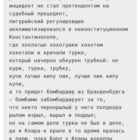
инцидент не стал претендентом на 
судебный прецедент,
лигурийский регулировщик 
акклиматизировался в неконституционном 
Константинополе,
где хохлатые хохотушки хохотом 
хохотали и кричали турке,
который начерно обкурен трубкой: не 
кури, турка, трубку,
купи лучше кипу пик, лучше пик кипу 
купи,
а то придет бомбардир из Бранденбурга 
— бомбами забомбардирует за то,
что некто чернорылый у него полдвора 
рылом изрыл, вырыл и подрыл;
но на самом деле турка не был в деле,
да и Клара-к крале в то время кралась 
к ларю, пока Карл у Клары кораллы 