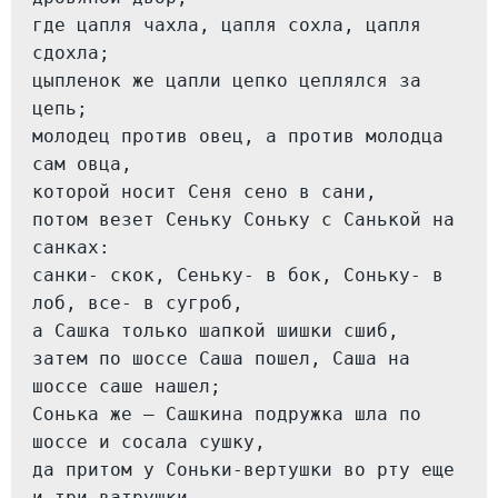
где цапля чахла, цапля сохла, цапля 
сдохла;
цыпленок же цапли цепко цеплялся за 
цепь;
молодец против овец, а против молодца 
сам овца,
которой носит Сеня сено в сани,
потом везет Сеньку Соньку с Санькой на 
санках:
санки- скок, Сеньку- в бок, Соньку- в 
лоб, все- в сугроб,
а Сашка только шапкой шишки сшиб,
затем по шоссе Саша пошел, Саша на 
шоссе саше нашел;
Сонька же — Сашкина подружка шла по 
шоссе и сосала сушку,
да притом у Соньки-вертушки во рту еще 
и три ватрушки —