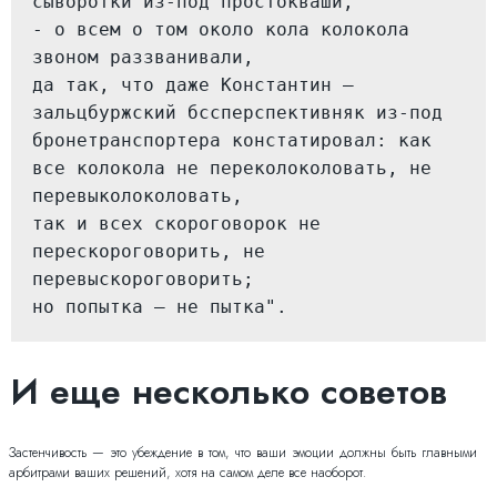
сыворотки из-под простокваши,
- о всем о том около кола колокола 
звоном раззванивали,
да так, что даже Константин — 
зальцбуржский бссперспективняк из-под 
бронетранспортера констатировал: как 
все колокола не переколоколовать, не 
перевыколоколовать,
так и всех скороговорок не 
перескороговорить, не 
перевыскороговорить;
но попытка — не пытка".
И еще несколько советов
Застенчивость — это убеждение в том, что ваши эмоции должны быть главными
арбитрами ваших решений, хотя на самом деле все наоборот.