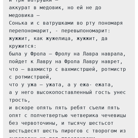
аккурат в медовик, но ей не до 
медовика —
Сонька и с ватрушками во рту пономаря 
перепономарит, - перевыпономарит:
жужжит, как жужелица, жужжит, да 
кружится:
была у Фрола — Фролу на Лавра наврала, 
пойдет к Лавру на Фрола Лавру наврет,
что — вахмистр с вахмистршей, ротмистр 
с ротмистршей,
что у ужа — ужата, а у ежа- ежата,
а у него высокопоставленный гость унес 
трость,
и вскоре опять пять ребят съели пять 
опят с полчетвертью четверика чечевицы 
без червоточины, и тысячу шестьсот 
шестьдесят шесть пирогов с творогом из 