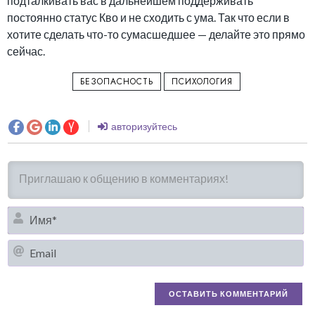
подталкивать вас в дальнейшем поддерживать
постоянно статус Кво и не сходить с ума. Так что если в
хотите сделать что-то сумасшедшее — делайте это прямо
сейчас.
БЕЗОПАСНОСТЬ
ПСИХОЛОГИЯ
авторизуйтесь
И
Em