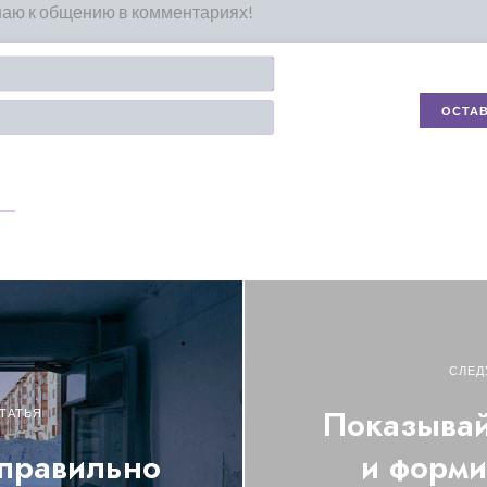
Имя*
Email
СЛЕД
Показывай
ТАТЬЯ
правильно
и форми