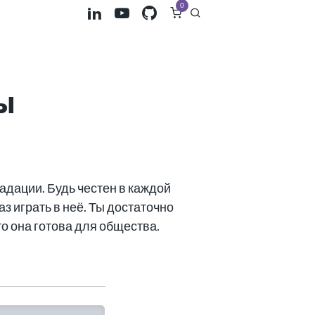
0
ы
адации. Будь честен в каждой
з играть в неё. Ты достаточно
о она готова для общества.