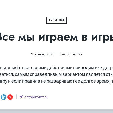
КУРИЛКА
Все мы играем в игр
9 января, 2020
1 минута чтения
нны ошибаться, своими действиями приводим их к дегр
иваться, самым справедливым вариантом является отка
ру и если правила не разваривают ее долгое время, т
авторизуйтесь