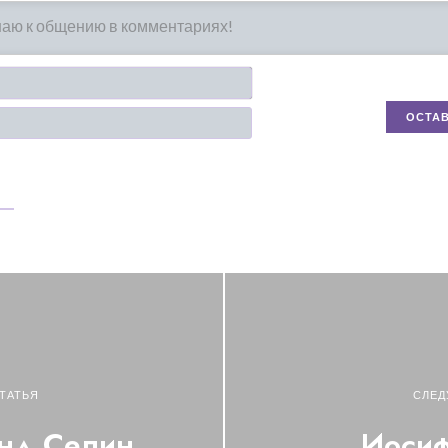
Имя*
Email
ТАТЬЯ
СЛЕД
нд Селин
Иосиф