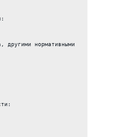
:

, другими нормативными 
ти:
