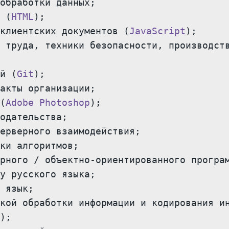
обработки данных;

 (
HTML
);

клиентских документов (
JavaScript
);

 труда, техники безопасности, производств
й (
Git
);

акты организации;

(
Adobe Photoshop
);

одательства;

ерверного взаимодействия;

ки алгоритмов;

рного / объектно-ориентированного програм
у русского языка;

 язык;

кой обработки информации и кодирования ин
);
