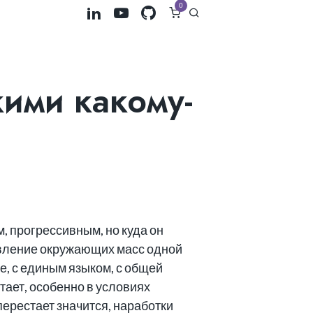
0
ими какому-
, прогрессивным, но куда он
авление окружающих масс одной
е, с единым языком, с общей
тает, особенно в условиях
ерестает значится, наработки