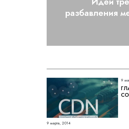
Идеи тр
разбавления м
9 ма
ГЛ
СО
9 марта, 2014