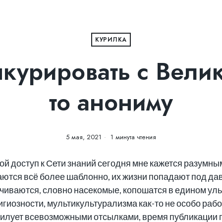
КУРИЛКА
курировать с Велик
то анониму
5 мая, 2021
1 минута чтения
й доступ к Сети знаний сегодня мне кажется разумным
ются всё более шаблонно, их жизни попадают под д
чиваются, словно насекомые, копошатся в едином уль
гиозности, мультикультурализма как-то не особо рабо
билует всевозможными отсылками, время публикации п