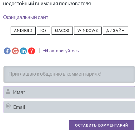
недостойный внимания пользователя.
Официальный сайт
ANDROID
IOS
MACOS
WINDOWS
ДИЗАЙН
авторизуйтесь
И
Em