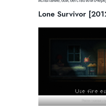
испытание, бой, бегство или оче
Lone Survivor [201
Ретро-пиксельн