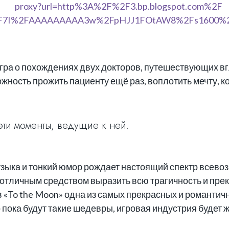
ра о похождениях двух докторов, путешествующих в
ожность прожить пациенту ещё раз, воплотить мечту, к
 эти моменты, ведущие к ней.
ыка и тонкий юмор рождает настоящий спектр всевоз
тличным средством выразить всю трагичность и прекр
в «To the Moon» одна из самых прекрасных и романтич
 пока будут такие шедевры, игровая индустрия будет ж