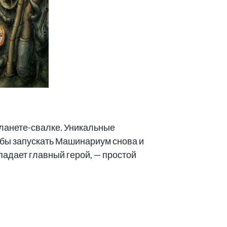
ланете-свалке. Уникальные
тобы запускать Машинариум снова и
адает главный герой, — простой