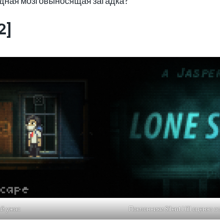
редная мозговыносящая загадка?
2]
ый ужас
Поклонники Silent Hill оценят 