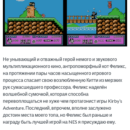
Не унывающий и отважный герой немого и звукового
мультипликационного кино, антропоморфный кот Феликс,
на протяжении пары часов насыщенного игрового
процесса спасает свою возлюбленную Китти из мерзких
рук сумасшедшего профессора. Феликс наделён
волшебной сумочкой, которая способна
перевоплощаться не хуже чем протагонист игры Kirby’s
Adventure. Последний, впрочем, вполне заслужено
достоин места моего топа, но Феликс был раньше и
награду быть лучшей игрой на NES я присуждаю ему.