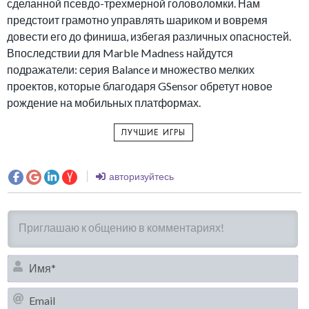
сделанной псевдо-трехмерной головоломки. Нам
предстоит грамотно управлять шариком и вовремя
довести его до финиша, избегая различных опасностей.
Впоследствии для Marble Madness найдутся
подражатели: серия Balance и множество мелких
проектов, которые благодаря GSensor обретут новое
рождение на мобильных платформах.
ЛУЧШИЕ ИГРЫ
авторизуйтесь
И
Em