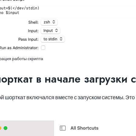
рация работы скрипта
рткат в начале загрузки 
мой шорткат включался вместе с запуском системы. Э