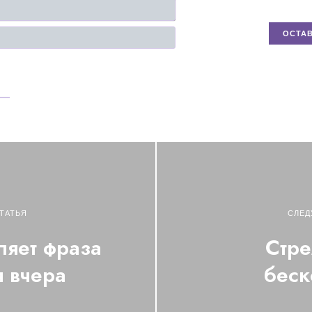
Имя*
Email
ТАТЬЯ
СЛЕД
ляет фраза
Стре
я вчера
беск