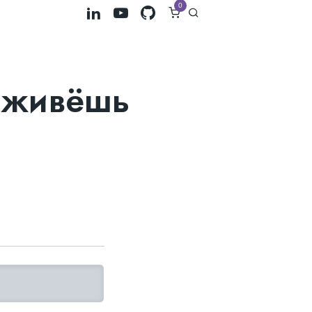
0
ы живёшь