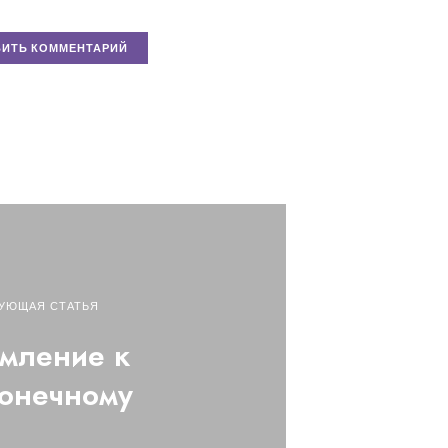
УЮЩАЯ СТАТЬЯ
мление к
онечному