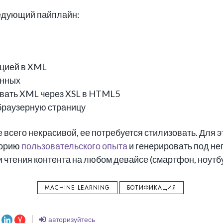
ледующий пайплайн:
цией в XML
анных
вать XML через XSL в HTML5
браузерную страницу
 всего некрасивой, ее потребуется стилизовать. Для э
торию
пользовательского опыта
и генерировать под нег
 чтения контента на любом девайсе (смартфон, ноутбу
MACHINE LEARNING
БОТИФИКАЦИЯ
авторизуйтесь