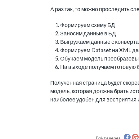
А раз так, то можно проследить с
Формируем схему БД
Заносим данные в БД
Выгружаем данные с конверта
Формируем Dataset на XML д
Обучаем модель преобразовы
На выходе получаем готовую 
Полученная страница будет скорее
модель, которая должна брать ис
наиболее удобен для восприятия и
Войти через