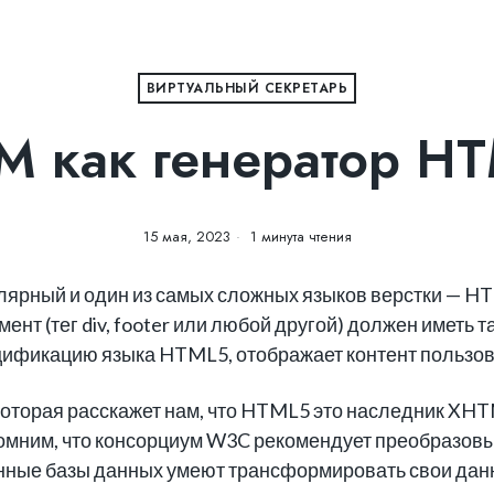
ВИРТУАЛЬНЫЙ СЕКРЕТАРЬ
M как генератор H
15 мая, 2023
1 минута чтения
лярный и один из самых сложных языков верстки — 
мент (тег div, footer или любой другой) должен иметь 
ецификацию языка HTML5, отображает контент пользо
которая расскажет нам, что HTML5 это наследник XHT
омним, что консорциум W3C рекомендует преобразов
нные базы данных умеют трансформировать свои дан