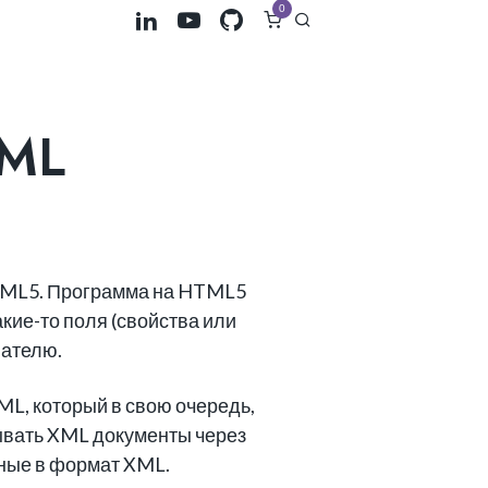
0
TML
HTML5. Программа на HTML5
такие-то поля (свойства или
вателю.
ML, который в свою очередь,
ывать XML документы через
ные в формат XML.