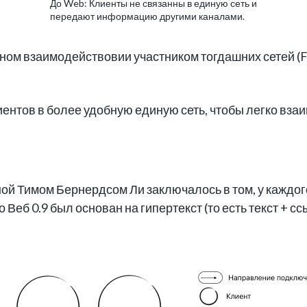
До Web: Клиенты не связанны в единую сеть и
передают информацию другими каналами.
ном взаимодействовии участником тогдашних сетей (Fi
ентов в более удобную единую сеть, чтобы легко вз
ой Тимом Бернердсом Ли заключалось в том, у каждог
 Веб 0.9 был основан на гипертекст (то есть текст + сс