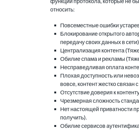
функций протокола, которые не б
относить:
Повсеместные ошибки устаревш
Блокирование открытого автор
передачу своих данных в сети)
Централизация контента (Тяже
Обилие спама и рекламы (Тяже
Несправедливая оплата контен
Плохая доступность или невоз
вовсе, контент жестко связан
Отсутствие доверия к контенту
Чрезмерная сложность стандар
Нет настоящей приватности при
получить).
Обилие сервисов аутентификац