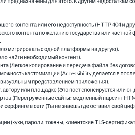
ыли предназначены для этого. К другим недостаткам 
его контента или его недоступность (HTTP 404 и дру
ского контента по желанию государства или частной 
.
ло мигрировать с одной платформы на другую).
ло найти необходимый контент).
та (Легкое копирование и передача файла без догово
можность кастомизации (Accessibility делается в пос
 с визуальным представлением приложения).
, автору или площадке (Это пост спонсируется или он
тов (Перегруженные сайты: медленный парсинг HTML,
 серфинге в сети (Ты не знаешь где оставил свой циф
ии (куки, пароли, токены, клиентские TLS-сертификат