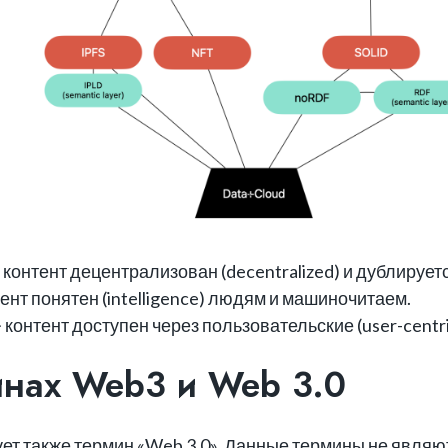
онтент децентрализован (decentralized) и дублируетс
нт понятен (intelligence) людям и машиночитаем.
контент доступен через пользовательские (user-centr
инах Web3 и Web 3.0
т также термин «Web 3.0». Данные термины не являют