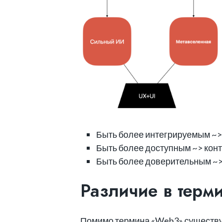
Быть более интегрируемым ~> к
Быть более доступным ~> конте
Быть более доверительным ~> 
Различие в терм
Помимо термина «Web3» существуе