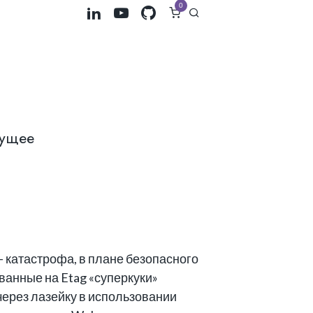
0
дущее
— катастрофа, в плане безопасного
ванные на Etag «суперкуки»
через лазейку в использовании