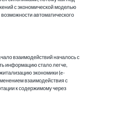
жений с экономической моделью
я возможности автоматического
чало взаимодействий началось с
ить информацию стало легче,
житализацию экономики (e-
с изменением взаимодействия с
нотации к содержимому через