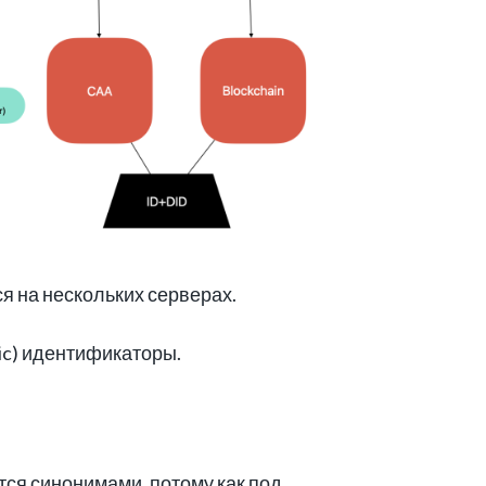
я на нескольких серверах.
ic) идентификаторы.
ся синонимами, потому как под