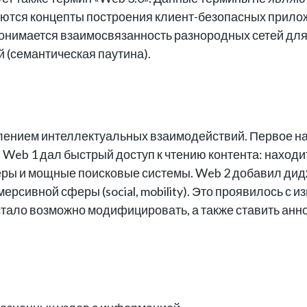
тся концепты построения клиент-безопасных прило
 понимается взаимосвязанность разнородных сетей дл
 (семантическая паутина).
лением интеллектуальных взаимодействий. Первое на
 Web 1 дал быстрый доступ к чтению контента: наход
ры и мощные поисковые системы. Web 2 добавил дид
иммерсивной сферы (social, mobility). Это проявилось 
 стало возможно модифицировать, а также ставить ан