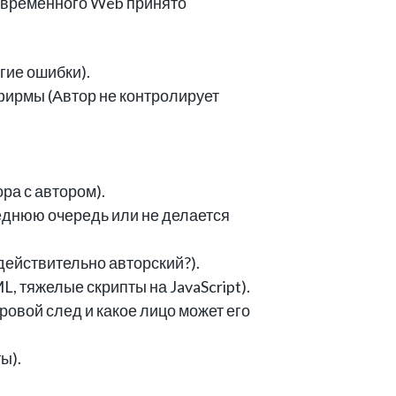
современного Web принято
гие ошибки).
фирмы (Автор не контролирует
ра с автором).
леднюю очередь или не делается
 действительно авторский?).
 тяжелые скрипты на JavaScript).
ровой след и какое лицо может его
ы).